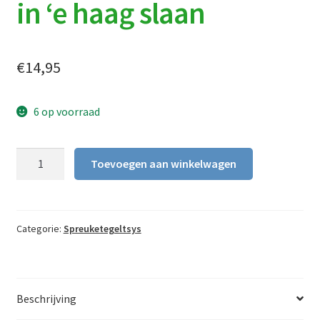
in ‘e haag slaan
€
14,95
6 op voorraad
Spreukentegel
Toevoegen aan winkelwagen
|
Die't
mosken
fange
Categorie:
Spreuketegeltsys
wil,
mot
in
Beschrijving
'e
haag