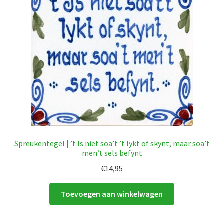
Spreukentegel | ’t Is niet soa’t ’t lykt of skynt, maar soa’t
men’t sels befynt
€
14,95
Toevoegen aan winkelwagen