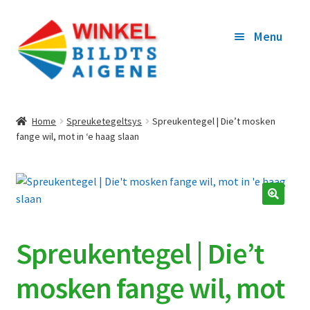
Ga
Ga
Menu
door
naar
naar
de
navigatie
inhoud
WEROM NA BILDTS AIGENE
Home
Spreuketegeltsys
Spreukentegel | Die’t mosken
fange wil, mot in ‘e haag slaan
ARTIKELS
WINKELKORFY
OFREKENE
Spreukentegel | Die’t
MYN TOEGANG
mosken fange wil, mot
WOR BEGUNSTIGER