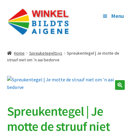
Ga
Ga
Menu
door
naar
naar
de
navigatie
inhoud
WEROM NA BILDTS AIGENE
Home
Spreuketegeltsys
Spreukentegel | Je motte de
struuf niet om ’n aai bedorve
ARTIKELS
WINKELKORFY
OFREKENE
Spreukentegel | Je
MYN TOEGANG
motte de struuf niet
WOR BEGUNSTIGER