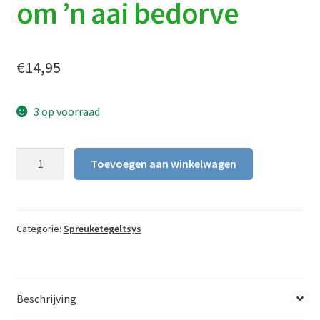
om ’n aai bedorve
€
14,95
3 op voorraad
Spreukentegel
Toevoegen aan winkelwagen
|
Je
motte
de
Categorie:
Spreuketegeltsys
struuf
niet
om
Beschrijving
'n
aai