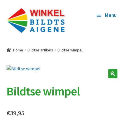
Ga
Ga
Menu
door
naar
naar
de
navigatie
inhoud
WEROM NA BILDTS AIGENE
Home
Bildtse artikels
Bildtse wimpel
ARTIKELS
WINKELKORFY
Bildtse wimpel
OFREKENE
MYN TOEGANG
€
39,95
WOR BEGUNSTIGER