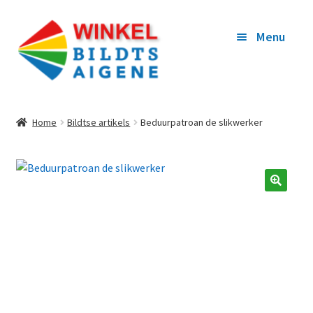
Ga
Ga
Menu
door
naar
naar
de
navigatie
inhoud
WEROM NA BILDTS AIGENE
Home
Bildtse artikels
Beduurpatroan de slikwerker
ARTIKELS
WINKELKORFY
🔍
OFREKENE
MYN TOEGANG
WOR BEGUNSTIGER