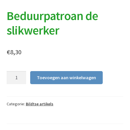
Beduurpatroan de
slikwerker
€
8,30
Beduurpatroan
Toevoegen aan winkelwagen
de
slikwerker
aantal
Categorie:
Bildtse artikels