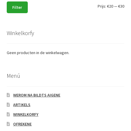
Min.
Max
Prijs:
€20
—
€30
Filter
prij
prij
Winkelkorfy
Geen producten in de winkelwagen.
Menú
WEROM NA BILDTS AIGENE
ARTIKELS
WINKELKORFY
OFREKENE