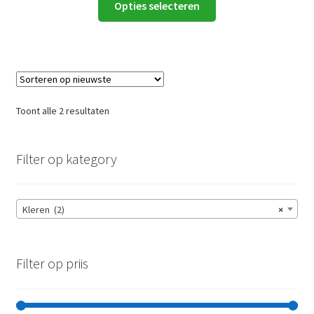
Opties selecteren
product
heeft
meerdere
variaties.
Deze
optie
Gesorteerd
Toont alle 2 resultaten
kan
op
gekozen
nieuwste
worden
Filter op kategory
op
de
productpagina
Kleren (2)
×
Filter op priis