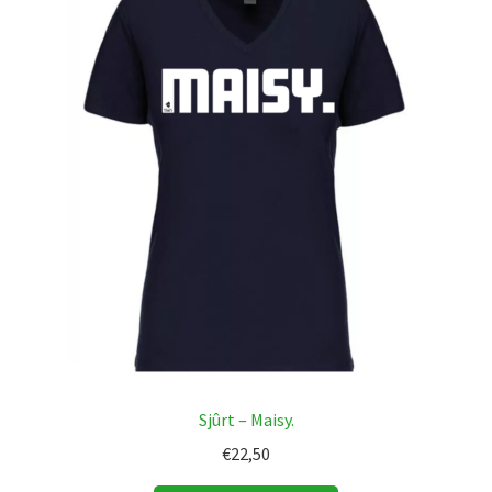
Sjûrt – Maisy.
€
22,50