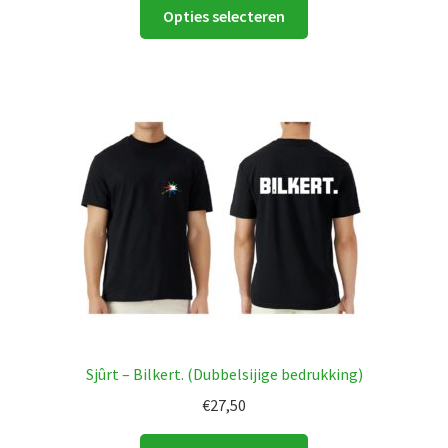
Dit
Opties selecteren
product
heeft
meerdere
variaties.
Deze
optie
kan
gekozen
worden
op
de
productpagina
Sjûrt – Bilkert. (Dubbelsijige bedrukking)
€
27,50
Dit